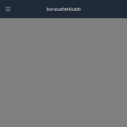
borasatletklubb
Open main menu