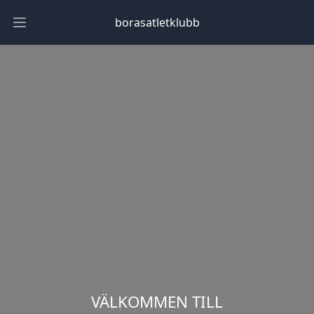
borasatletklubb
Open main menu
VÄLKOMMEN TILL